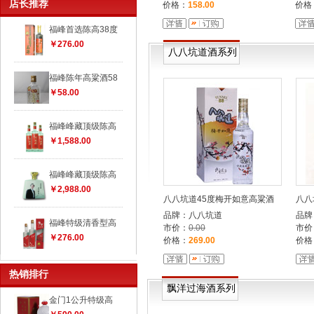
店长推荐
价格：
158.00
价格
福峰首选陈高38度
￥276.00
八八坑道酒系列
福峰陈年高粱酒58
￥58.00
福峰峰藏顶级陈高
￥1,588.00
福峰峰藏顶级陈高
￥2,988.00
八八坑道45度梅开如意高粱酒
八八
品牌：八八坑道
品牌
福峰特级清香型高
市价：
0.00
市价
￥276.00
价格：
269.00
价格
福峰窖藏珍品大曲
热销排行
￥398.00
飘洋过海酒系列
金门1公升特级高