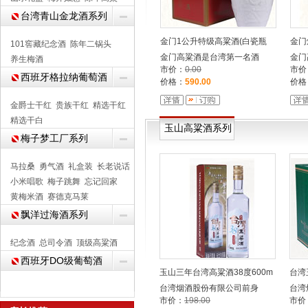
台湾青山金龙酒系列
金门1公升特级高粱酒(白瓷瓶
金门
101窖藏纪念酒
陈年二锅头
金门高粱酒是台湾第一名酒
金门
养生梅酒
市价：
0.00
市价
西班牙格拉纳葡萄酒
价格：
590.00
价格
金爵士干红
贵族干红
精选干红
精选干白
玉山高粱酒系列
梅子梦工厂系列
马拉桑
勇气酒
礼盒装
长老说话
小米唱歌
梅子跳舞
忘记回家
黄梅米酒
赛德克马莱
飘洋过海酒系列
纪念酒
总司令酒
顶级高粱酒
西班牙DO级葡萄酒
玉山三年台湾高粱酒38度600m
台湾
台湾烟酒股份有限公司前身
台湾
市价：
198.00
市价