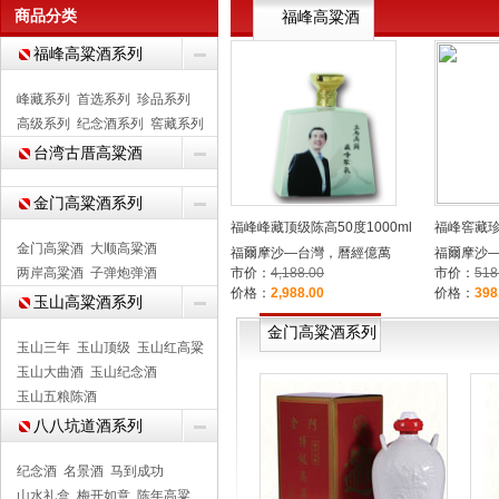
商品分类
福峰高粱酒
福峰高粱酒系列
峰藏系列
首选系列
珍品系列
高级系列
纪念酒系列
窖藏系列
台湾古厝高粱酒
金门高粱酒系列
福峰峰藏顶级陈高50度1000ml
福峰窖藏珍
金门高粱酒
大顺高粱酒
福爾摩沙—台灣，曆經億萬
福爾摩沙
两岸高粱酒
子弹炮弹酒
市价：
4,188.00
市价：
518
价格：
2,988.00
价格：
398
玉山高粱酒系列
金门高粱酒系列
玉山三年
玉山顶级
玉山红高粱
玉山大曲酒
玉山纪念酒
玉山五粮陈酒
八八坑道酒系列
纪念酒
名景酒
马到成功
山水礼盒
梅开如意
陈年高粱