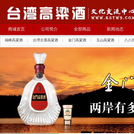
商城首页
公司简介
全部商品
新闻动态
福峰高粱酒
|
台湾古厝高粱酒
|
金门高粱酒
|
玉山高粱酒
|
八八
拉纳葡萄酒
|