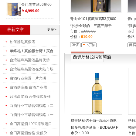
金门老窖酒56度60
￥4,999.00
青山金101窖藏陳高53度600
青山
*独步全球的「三蒸三酿干
*独
最新文章
更多>
市价：
1,690.00
市价
价格：
910.00
价格
如何辨别真假酒
年终礼！真的很台湾！买台
西班牙格拉纳葡萄酒
台湾福峰高粱酒品牌优势
台湾福峰高粱酒在大陆市场
白酒行业前景一片光明
白酒供应商 白酒产业需
台湾高粱酒 合作模式多样
白酒行业市场营销战略（二
白酒行业市场营销战略（一
格拉纳精选干白--西班牙原瓶
格拉
金门高粱酒 100%原装进口
帕多托洛萨酒庄（BODEGA P
帕多
金门高粱酒价格 最低价
市价：
0.00
市价