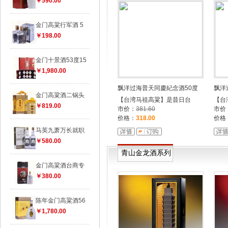
￥590.00
福峰窖藏珍品陈高
￥398.00
金门高粱行军酒 5
￥198.00
福峰窖藏大曲58度
￥728.00
金门十景酒53度15
￥1,980.00
飘洋过海普天同慶紀念酒50度
飘洋
金门高粱酒二锅头
【台湾马祖高粱】是昔日台
【台
￥819.00
市价：
381.60
市价
价格：
318.00
价格
马英九萧万长就职
￥580.00
青山金龙酒系列
金门高粱酒台商专
￥380.00
陈年金门高粱酒56
￥1,780.00