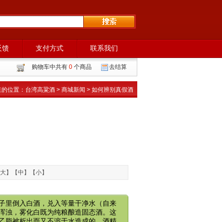
反馈
支付方式
联系我们
购物车中共有
0
个商品
去结算
在的位置：
台湾高粱酒
>
商城新闻
> 如何辨别真假酒
大
】【
中
】【
小
】
子里倒入白酒，兑入等量干净水（自来
浑浊，雾化白既为纯粮酿造固态酒。这
乙脂被析出而又不溶于水造成的。酒精