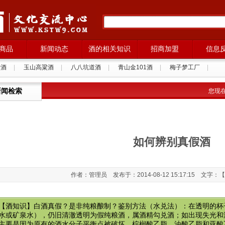
商品
新闻动态
酒的相关知识
招商加盟
信息
粱酒
|
玉山高粱酒
|
八八坑道酒
|
青山金101酒
|
梅子梦工厂
|
西班牙格拉纳葡萄酒
|
新闻检索
您现
如何辨别真假酒
作者：管理员 发布于：2014-08-12 15:17:15 文字：【
【酒知识】白酒真假？是非纯粮酿制？鉴别方法（水兑法）：在透明的杯
水或矿泉水），仍旧清澈透明为假纯粮酒，属酒精勾兑酒；如出现失光和
主要是因为原有的酒水分子平衡点被破坏，棕榈酸乙脂，油酸乙脂和亚酸