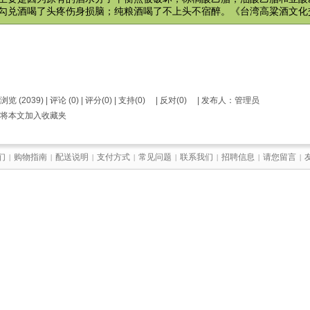
勾兑酒喝了头疼伤身损脑；纯粮酒喝了不上头不宿醉。《台湾高粱酒文化
浏览 (2039) |
评论
(0) | 评分(0) |
支持(
0
)
|
反对(
0
)
| 发布人：
管理员
将本文加入收藏夹
们
购物指南
配送说明
支付方式
常见问题
联系我们
招聘信息
请您留言
|
|
|
|
|
|
|
|