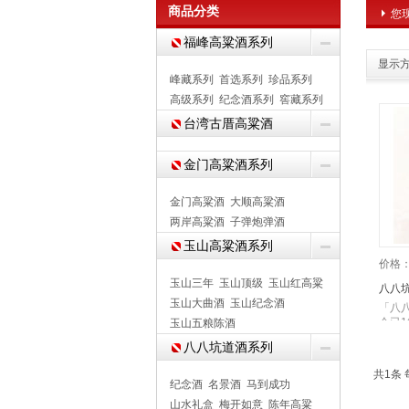
商品分类
您
福峰高粱酒系列
显示方
峰藏系列
首选系列
珍品系列
高级系列
纪念酒系列
窖藏系列
台湾古厝高粱酒
金门高粱酒系列
金门高粱酒
大顺高粱酒
两岸高粱酒
子弹炮弹酒
玉山高粱酒系列
价格
玉山三年
玉山顶级
玉山红高粱
八八坑
玉山大曲酒
玉山纪念酒
「八
今已
玉山五粮陈酒
八八坑道酒系列
共1条 
纪念酒
名景酒
马到成功
山水礼盒
梅开如意
陈年高粱