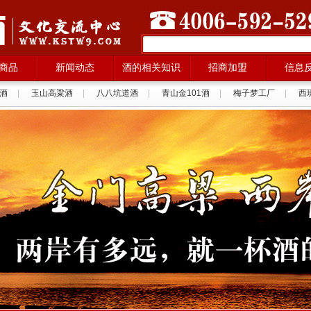
商品
新闻动态
酒的相关知识
招商加盟
信息
酒
|
玉山高粱酒
|
八八坑道酒
|
青山金101酒
|
梅子梦工厂
|
西
拉纳葡萄酒
|