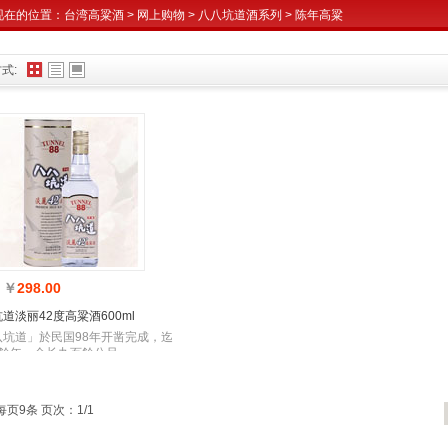
现在的位置：
台湾高粱酒
>
网上购物
>
八八坑道酒系列
>
陈年高粱
式:
￥
298.00
：
道淡丽42度高粱酒600ml
八坑道」於民国98年开凿完成，迄
1餘年，全长九百餘公尺
每页9条 页次：1/1