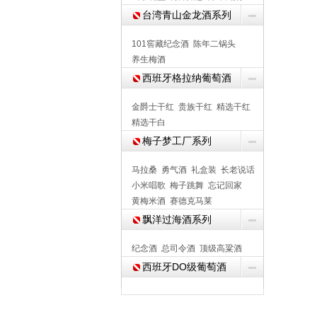
台湾青山金龙酒系列
101窖藏纪念酒
陈年二锅头
养生梅酒
西班牙格拉纳葡萄酒
金爵士干红
贵族干红
精选干红
精选干白
梅子梦工厂系列
马拉桑
勇气酒
礼盒装
长老说话
小米唱歌
梅子跳舞
忘记回家
黄梅米酒
赛德克马莱
飘洋过海酒系列
纪念酒
总司令酒
顶级高粱酒
西班牙DO级葡萄酒