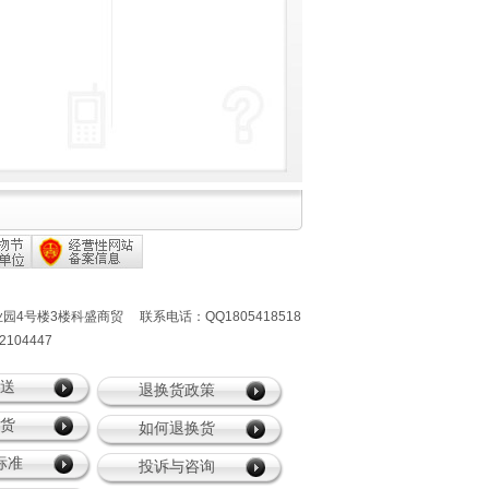
有
号楼3楼科盛商贸 联系电话：QQ1805418518
04447
送
退换货政策
货
如何退换货
标准
投诉与咨询