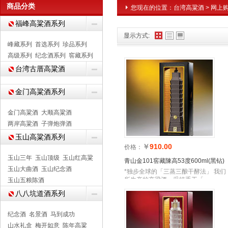
商品分类
您现在的位置：
台湾高粱酒
>
网上
福峰高粱酒系列
显示方式:
峰藏系列
首选系列
珍品系列
高级系列
纪念酒系列
窖藏系列
台湾古厝高粱酒
金门高粱酒系列
金门高粱酒
大顺高粱酒
两岸高粱酒
子弹炮弹酒
玉山高粱酒系列
￥
910.00
价格：
玉山三年
玉山顶级
玉山红高粱
青山金101窖藏陳高53度600ml(黑钻)
玉山大曲酒
玉山纪念酒
*独步全球的「三蒸三酿干酵法」 我们
所生产的高梁酒，采纯手工「
玉山五粮陈酒
八八坑道酒系列
纪念酒
名景酒
马到成功
山水礼盒
梅开如意
陈年高粱