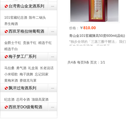
台湾青山金龙酒系列
101窖藏纪念酒
陈年二锅头
养生梅酒
￥
810.00
价格：
西班牙格拉纳葡萄酒
青山金101窖藏陳高50度600ml(晶钻)
*独步全球的「三蒸三酿干酵法」 我们
金爵士干红
贵族干红
精选干红
所生产的高梁酒，采纯手工
精选干白
梅子梦工厂系列
共4条 每页9条 页次：1/1
马拉桑
勇气酒
礼盒装
长老说话
小米唱歌
梅子跳舞
忘记回家
黄梅米酒
赛德克马莱
飘洋过海酒系列
纪念酒
总司令酒
顶级高粱酒
西班牙DO级葡萄酒