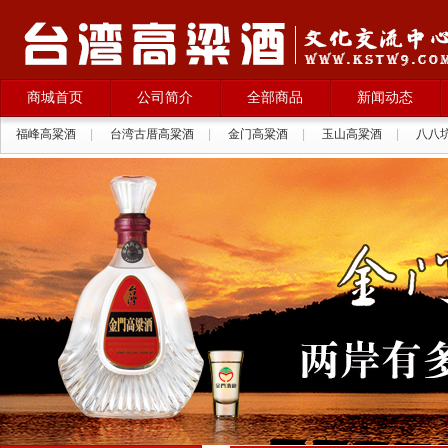
商城首页
公司简介
全部商品
新闻动态
福峰高粱酒
|
台湾古厝高粱酒
|
金门高粱酒
|
玉山高粱酒
|
八八
拉纳葡萄酒
|