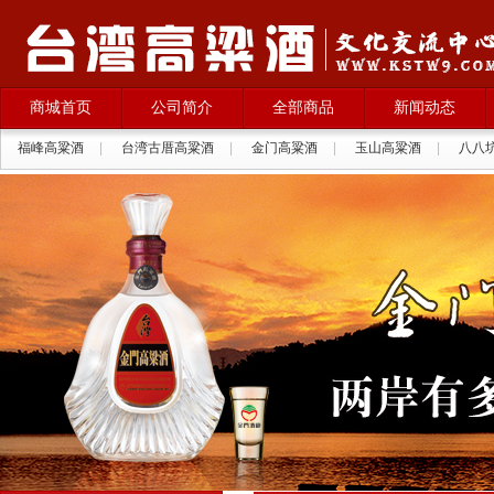
商城首页
公司简介
全部商品
新闻动态
福峰高粱酒
|
台湾古厝高粱酒
|
金门高粱酒
|
玉山高粱酒
|
八八
拉纳葡萄酒
|