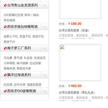
台湾青山金龙酒系列
101窖藏纪念酒
陈年二锅头
养生梅酒
￥
186.00
价格：
西班牙格拉纳葡萄酒
台湾古厝高粱酒（至诚）
古厝高粱酒，家的味道， 滴滴真情，
金爵士干红
贵族干红
精选干红
杯暖心。 古村落老屋，思乡
精选干白
梅子梦工厂系列
马拉桑
勇气酒
礼盒装
长老说话
小米唱歌
梅子跳舞
忘记回家
黄梅米酒
赛德克马莱
飘洋过海酒系列
纪念酒
总司令酒
顶级高粱酒
￥
482.00
价格：
西班牙DO级葡萄酒
台湾古厝高粱酒（尊礼礼盒）
古厝高粱酒，家的味道， 滴滴真情，
杯暖心。 古村落老屋，思