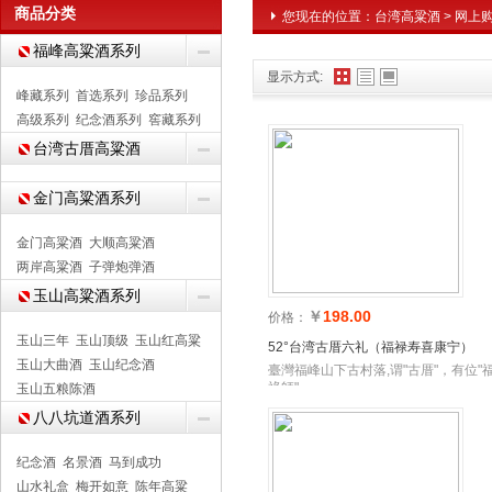
商品分类
您现在的位置：
台湾高粱酒
>
网上
福峰高粱酒系列
显示方式:
峰藏系列
首选系列
珍品系列
高级系列
纪念酒系列
窖藏系列
台湾古厝高粱酒
金门高粱酒系列
金门高粱酒
大顺高粱酒
两岸高粱酒
子弹炮弹酒
玉山高粱酒系列
￥
198.00
价格：
玉山三年
玉山顶级
玉山红高粱
52°台湾古厝六礼（福禄寿喜康宁）
玉山大曲酒
玉山纪念酒
臺灣福峰山下古村落,谓"古厝"，有位"
祿師"
玉山五粮陈酒
八八坑道酒系列
纪念酒
名景酒
马到成功
山水礼盒
梅开如意
陈年高粱