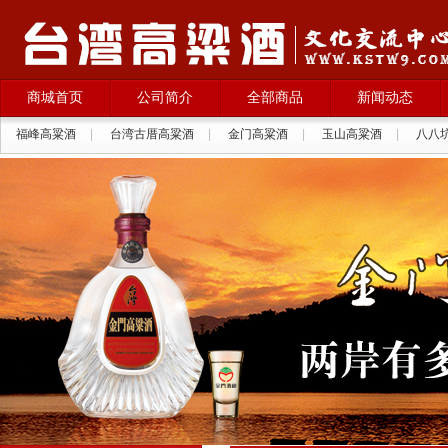
商城首页
公司简介
全部商品
新闻动态
福峰高粱酒
|
台湾古厝高粱酒
|
金门高粱酒
|
玉山高粱酒
|
八八
拉纳葡萄酒
|