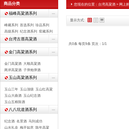
商品分类
您现在的位置：
台湾高粱酒
>
网上
福峰高粱酒系列
显示方式:
峰藏系列
首选系列
珍品系列
高级系列
纪念酒系列
窖藏系列
台湾古厝高粱酒
共0条 每页9条 页次：1/1
金门高粱酒系列
金门高粱酒
大顺高粱酒
两岸高粱酒
子弹炮弹酒
玉山高粱酒系列
玉山三年
玉山顶级
玉山红高粱
玉山大曲酒
玉山纪念酒
玉山五粮陈酒
八八坑道酒系列
纪念酒
名景酒
马到成功
山水礼盒
梅开如意
陈年高粱