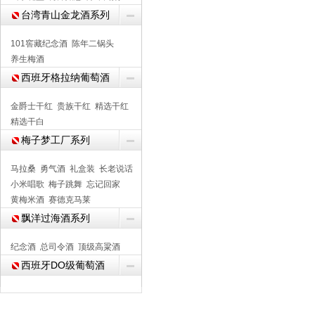
台湾青山金龙酒系列
101窖藏纪念酒
陈年二锅头
养生梅酒
西班牙格拉纳葡萄酒
金爵士干红
贵族干红
精选干红
精选干白
梅子梦工厂系列
马拉桑
勇气酒
礼盒装
长老说话
小米唱歌
梅子跳舞
忘记回家
黄梅米酒
赛德克马莱
飘洋过海酒系列
纪念酒
总司令酒
顶级高粱酒
西班牙DO级葡萄酒