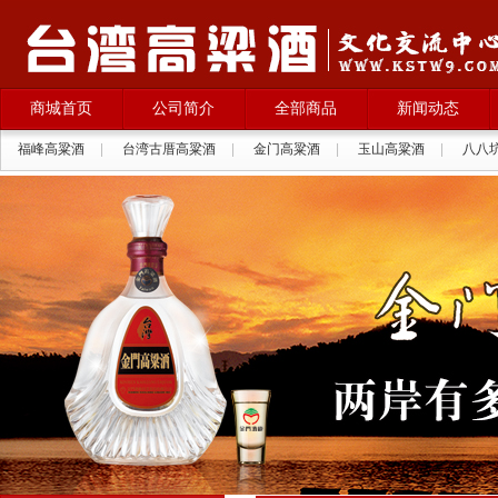
商城首页
公司简介
全部商品
新闻动态
福峰高粱酒
|
台湾古厝高粱酒
|
金门高粱酒
|
玉山高粱酒
|
八八
拉纳葡萄酒
|