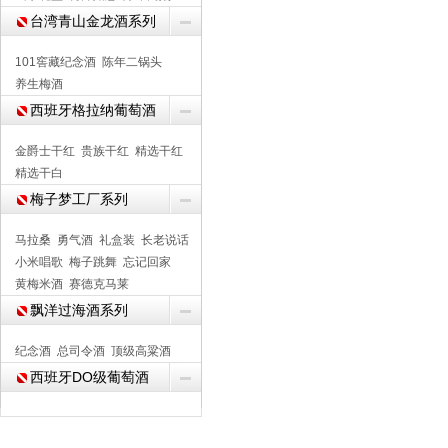
台湾青山金龙酒系列
101窖藏纪念酒
陈年二锅头
养生梅酒
西班牙格拉纳葡萄酒
金爵士干红
贵族干红
精选干红
精选干白
梅子梦工厂系列
马拉桑
勇气酒
礼盒装
长老说话
小米唱歌
梅子跳舞
忘记回家
黄梅米酒
赛德克马莱
飘洋过海酒系列
纪念酒
总司令酒
顶级高粱酒
西班牙DO级葡萄酒