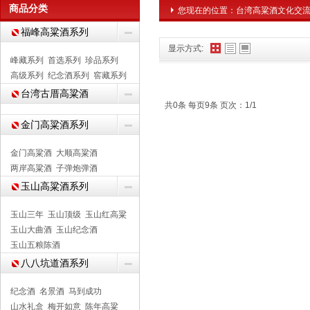
商品分类
您现在的位置：
台湾高粱酒文化交
福峰高粱酒系列
显示方式:
峰藏系列
首选系列
珍品系列
高级系列
纪念酒系列
窖藏系列
台湾古厝高粱酒
共0条 每页9条 页次：1/1
金门高粱酒系列
金门高粱酒
大顺高粱酒
两岸高粱酒
子弹炮弹酒
玉山高粱酒系列
玉山三年
玉山顶级
玉山红高粱
玉山大曲酒
玉山纪念酒
玉山五粮陈酒
八八坑道酒系列
纪念酒
名景酒
马到成功
山水礼盒
梅开如意
陈年高粱