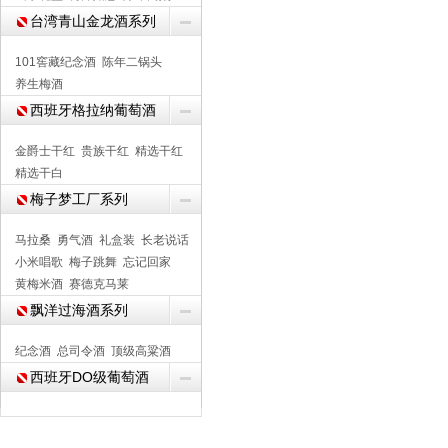
台湾青山金龙酒系列
101窖藏纪念酒
陈年二锅头
养生梅酒
西班牙格拉纳葡萄酒
金爵士干红
贵族干红
精选干红
精选干白
梅子梦工厂系列
马拉桑
勇气酒
礼盒装
长老说话
小米唱歌
梅子跳舞
忘记回家
黄梅米酒
赛德克马莱
飘洋过海酒系列
纪念酒
总司令酒
顶级高粱酒
西班牙DO级葡萄酒