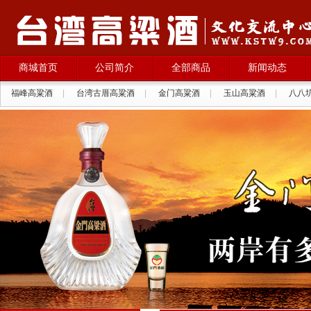
商城首页
公司简介
全部商品
新闻动态
福峰高粱酒
|
台湾古厝高粱酒
|
金门高粱酒
|
玉山高粱酒
|
八八
拉纳葡萄酒
|