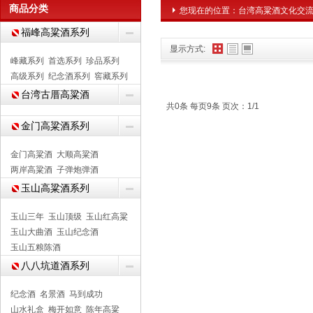
商品分类
您现在的位置：
台湾高粱酒文化交
福峰高粱酒系列
显示方式:
峰藏系列
首选系列
珍品系列
高级系列
纪念酒系列
窖藏系列
台湾古厝高粱酒
共0条 每页9条 页次：1/1
金门高粱酒系列
金门高粱酒
大顺高粱酒
两岸高粱酒
子弹炮弹酒
玉山高粱酒系列
玉山三年
玉山顶级
玉山红高粱
玉山大曲酒
玉山纪念酒
玉山五粮陈酒
八八坑道酒系列
纪念酒
名景酒
马到成功
山水礼盒
梅开如意
陈年高粱