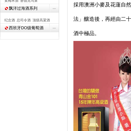
黄梅米酒
赛德克马莱
採用澳洲小麥及花蓮自
飘洋过海酒系列
法」釀造後，再經由二
纪念酒
总司令酒
顶级高粱酒
西班牙DO级葡萄酒
酒中極品。