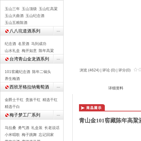
玉山三年
玉山顶级
玉山红高粱
玉山大曲酒
玉山纪念酒
玉山五粮陈酒
八八坑道酒系列
纪念酒
名景酒
马到成功
山水礼盒
梅开如意
陈年高粱
台湾青山金龙酒系列
浏览 (4624) |
评论
(0) | 评分(0)
101窖藏纪念酒
陈年二锅头
养生梅酒
西班牙格拉纳葡萄酒
商品介绍
详细资料
金爵士干红
贵族干红
精选干红
精选干白
梅子梦工厂系列
青山金101窖藏陈年高粱酒
马拉桑
勇气酒
礼盒装
长老说话
小米唱歌
梅子跳舞
忘记回家