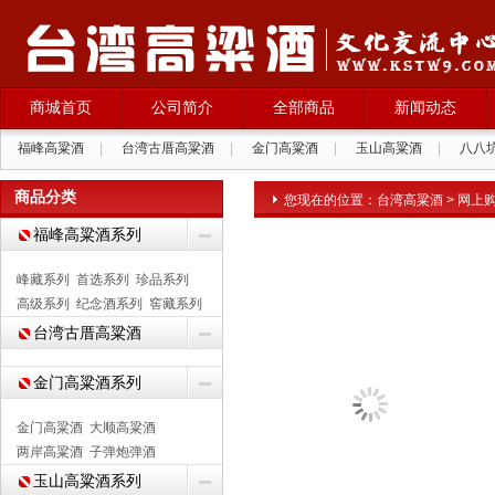
商城首页
公司简介
全部商品
新闻动态
福峰高粱酒
|
台湾古厝高粱酒
|
金门高粱酒
|
玉山高粱酒
|
八八
拉纳葡萄酒
|
商品分类
您现在的位置：
台湾高粱酒
>
网上
福峰高粱酒系列
峰藏系列
首选系列
珍品系列
高级系列
纪念酒系列
窖藏系列
台湾古厝高粱酒
金门高粱酒系列
金门高粱酒
大顺高粱酒
两岸高粱酒
子弹炮弹酒
玉山高粱酒系列