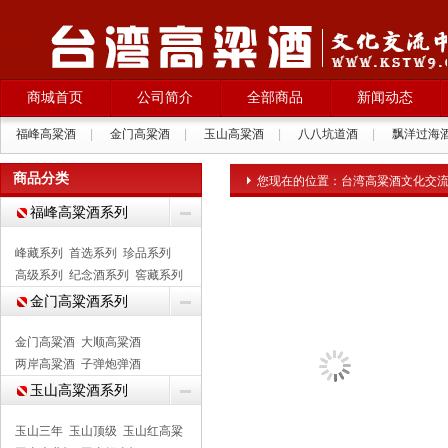
商城首页
公司简介
全部商品
新闻动态
福峰高粱酒
|
金门高粱酒
|
玉山高粱酒
|
八八坑道酒
|
飘洋过海
葡萄酒
|
商品分类
您现在的位置：
台湾高粱酒文化交
福峰高粱酒系列
峰藏系列
首选系列
珍品系列
高级系列
纪念酒系列
窖藏系列
金门高粱酒系列
金门高粱酒
大顺高粱酒
两岸高粱酒
子弹炮弹酒
玉山高粱酒系列
玉山三年
玉山顶级
玉山红高粱