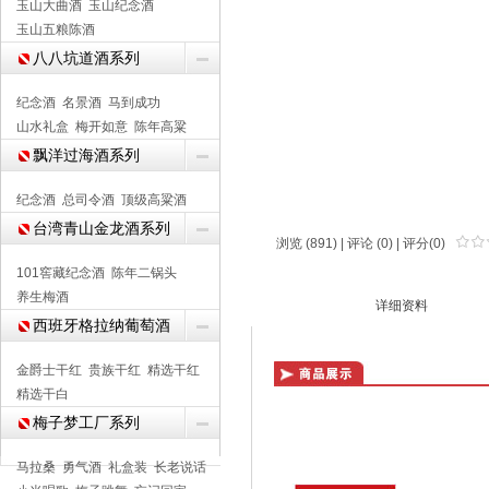
玉山大曲酒
玉山纪念酒
玉山五粮陈酒
八八坑道酒系列
纪念酒
名景酒
马到成功
山水礼盒
梅开如意
陈年高粱
飘洋过海酒系列
纪念酒
总司令酒
顶级高粱酒
台湾青山金龙酒系列
浏览 (891) |
评论
(0) | 评分(0)
101窖藏纪念酒
陈年二锅头
养生梅酒
商品介绍
详细资料
西班牙格拉纳葡萄酒
金爵士干红
贵族干红
精选干红
精选干白
梅子梦工厂系列
马拉桑
勇气酒
礼盒装
长老说话