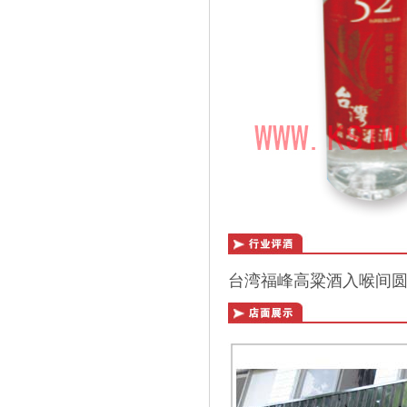
台湾福峰高粱酒入喉间