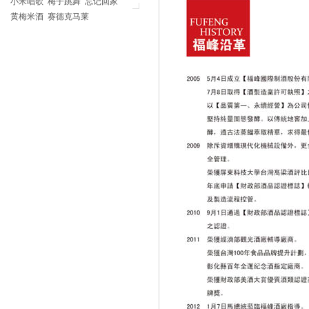
小米唱歌
梅子跳舞
忘记回家
黄梅米酒
赛德克马莱