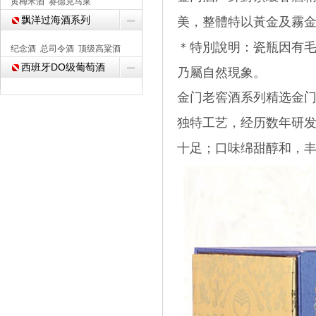
黄梅米酒
赛德克马莱
飘洋过海酒系列
美，整體特以黃金及霧
＊特別說明：瓷瓶因有
纪念酒
总司令酒
顶级高粱酒
西班牙DO级葡萄酒
乃屬自然現象。
金门老窖酒系列精选金
独特工艺，经历数年研
十足；口味绵甜醇和，