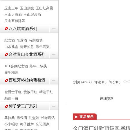
玉山三年
玉山顶级
玉山红高粱
玉山大曲酒
玉山纪念酒
玉山五粮陈酒
八八坑道酒系列
纪念酒
名景酒
马到成功
山水礼盒
梅开如意
陈年高粱
台湾青山金龙酒系列
101窖藏纪念酒
陈年二锅头
养生梅酒
西班牙格拉纳葡萄酒
浏览 (4687) |
评论
(0) | 评分(0)
金爵士干红
贵族干红
精选干红
商品介绍
精选干白
详细资料
梅子梦工厂系列
马拉桑
勇气酒
礼盒装
长老说话
小米唱歌
梅子跳舞
忘记回家
金门酒厂針對頂級客層