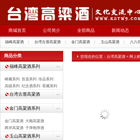
商城首页
公司简介
全部商品
新闻动态
福峰高粱酒
|
台湾古厝高粱酒
|
金门高粱酒
|
玉山高粱酒
|
八八
拉纳葡萄酒
|
商品分类
您现在的位置：
台湾高粱酒
>
网上
福峰高粱酒系列
峰藏系列
首选系列
珍品系列
高级系列
纪念酒系列
窖藏系列
台湾古厝高粱酒
金门高粱酒系列
金门高粱酒
大顺高粱酒
两岸高粱酒
子弹炮弹酒
玉山高粱酒系列