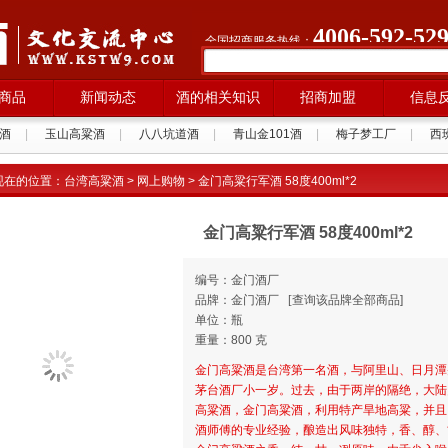
4006-592-52
全国招商服务热线：
商品
新闻动态
酒的相关知识
招商加盟
信息
酒
|
玉山高粱酒
|
八八坑道酒
|
青山金101酒
|
梅子梦工厂
|
西
拉纳葡萄酒
|
现在的位置：
台湾高粱酒
>
网上购物
> 金门高粱行军酒 58度400ml*2
金门高粱行军酒 58度400ml*2
编号：金门酒厂
品牌：金门酒厂
[
查询该品牌全部商品]
单位：瓶
重量：800 克
金门高粱酒是台湾第一名酒，与阿里山、日月潭并
茅台酒厂小一岁。过去，由于两岸的隔绝，大陆
高粱酒，金门高粱酒，利用特产旱地高粱，并且
酒师傅的专业经验，酿造出风味独特，香、醇、