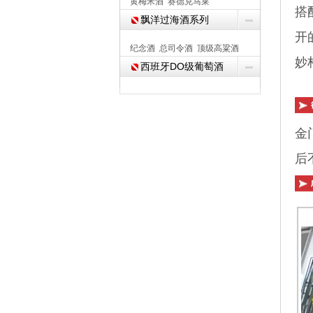
黄梅米酒
赛德克马莱
搭
飘洋过海酒系列
开
纪念酒
总司令酒
顶级高粱酒
妙
西班牙DO级葡萄酒
金
后