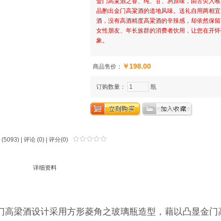
金门高粱酒之香、纯、甘、冽原味，由舌尖入喉
品酌出金门高粱酒的道地风味。送礼自用两相宜
酒，没有高酒精度高粱酒的辛辣感，却依然保留
女性朋友、年长族群的消费者饮用，让您在开怀
象。
￥198.00
商品售价：
订购数量：
瓶
(5093) |
评论
(0) | 评分(0)
品介绍
详细资料
门高梁酒设计采用方形菱角之玻璃瓶造型，藉以凸显金门