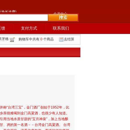
9
(免长途费)
会员中心
反馈
支付方式
联系我们
班牙格
购物车中共有
0
个商品
去结算
称“台湾三宝”，金门酒厂创始于1952年，比
乡亲很难喝到金门高粱酒，也很少有人知道。
引用当地水质甘甜的“宝月神泉”，加上当地酿
甘、冽的第一名酒－－台湾金门高粱酒。 台湾