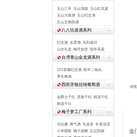
玉山三年
玉山顶级
玉山红高粱
玉山大曲酒
玉山纪念酒
玉山五粮陈酒
八八坑道酒系列
纪念酒
名景酒
马到成功
山水礼盒
梅开如意
陈年高粱
台湾青山金龙酒系列
101窖藏纪念酒
陈年二锅头
养生梅酒
西班牙格拉纳葡萄酒
浏览 
金爵士干红
贵族干红
精选干红
商
精选干白
梅子梦工厂系列
马拉桑
勇气酒
礼盒装
长老说话
金
小米唱歌
梅子跳舞
忘记回家