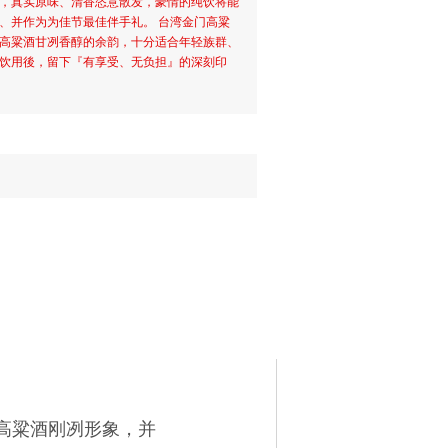
，真实原味、清香恣意散发，豪情的纯饮将能
、并作为为佳节最佳伴手礼。 台湾金门高粱
高粱酒甘冽香醇的余韵，十分适合年轻族群、
饮用後，留下『有享受、无负担』的深刻印
高粱酒刚冽形象，并