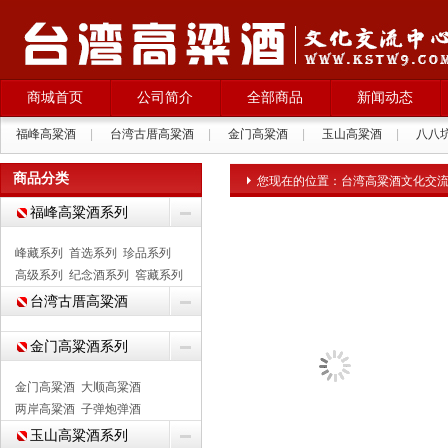
商城首页
公司简介
全部商品
新闻动态
福峰高粱酒
|
台湾古厝高粱酒
|
金门高粱酒
|
玉山高粱酒
|
八八
拉纳葡萄酒
|
商品分类
您现在的位置：
台湾高粱酒文化交
福峰高粱酒系列
峰藏系列
首选系列
珍品系列
高级系列
纪念酒系列
窖藏系列
台湾古厝高粱酒
金门高粱酒系列
金门高粱酒
大顺高粱酒
两岸高粱酒
子弹炮弹酒
玉山高粱酒系列