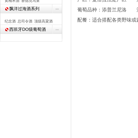
黄梅米酒
赛德克马莱
飘洋过海酒系列
葡萄品种：添普兰尼洛 
配餐：适合搭配各类野味
纪念酒
总司令酒
顶级高粱酒
西班牙DO级葡萄酒