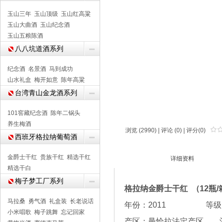
玉山三年
玉山顶级
玉山红高粱
玉山大曲酒
玉山纪念酒
玉山五粮陈酒
八八坑道酒系列
纪念酒
名景酒
马到成功
山水礼盒
梅开如意
陈年高粱
台湾青山金龙酒系列
101窖藏纪念酒
陈年二锅头
养生梅酒
浏览 (2990) |
评论
(0) | 评分(0)
西班牙格拉纳葡萄酒
金爵士干红
贵族干红
精选干红
商品介绍
详细资料
精选干白
梅子梦工厂系列
格拉纳金爵士干红 （12
马拉桑
勇气酒
礼盒装
长老说话
年份：2011 
小米唱歌
梅子跳舞
忘记回家
产区：曼恰拉法定产区 酒庄：