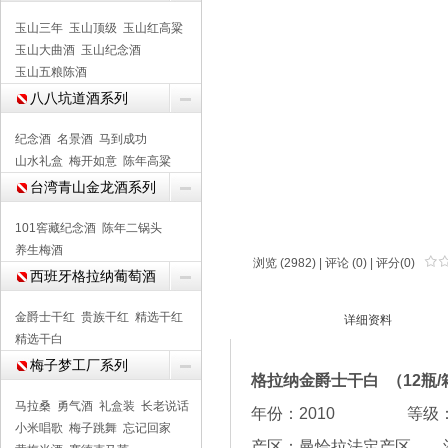
玉山三年
玉山顶级
玉山红高粱
玉山大曲酒
玉山纪念酒
玉山五粮陈酒
八八坑道酒系列
纪念酒
名景酒
马到成功
山水礼盒
梅开如意
陈年高粱
台湾青山金龙酒系列
101窖藏纪念酒
陈年二锅头
养生梅酒
浏览 (2982) |
评论
(0) | 评分(0)
西班牙格拉纳葡萄酒
金爵士干红
贵族干红
精选干红
商品介绍
详细资料
精选干白
梅子梦工厂系列
格拉纳金爵士干白 （12
马拉桑
勇气酒
礼盒装
长老说话
年份：2010 等
小米唱歌
梅子跳舞
忘记回家
产区：曼恰拉法定产区 酒庄：