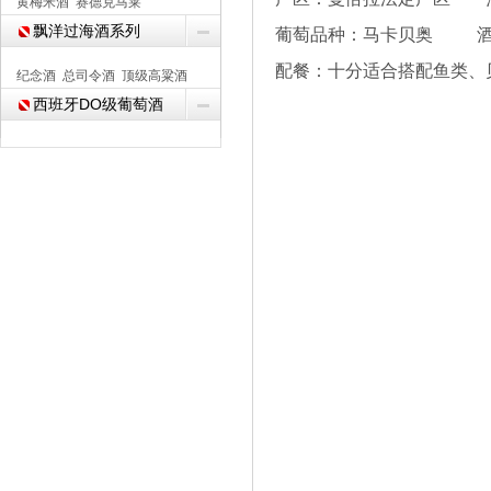
黄梅米酒
赛德克马莱
飘洋过海酒系列
葡萄品种：马卡贝奥 酒
配餐：十分适合搭配鱼类、贝
纪念酒
总司令酒
顶级高粱酒
西班牙DO级葡萄酒