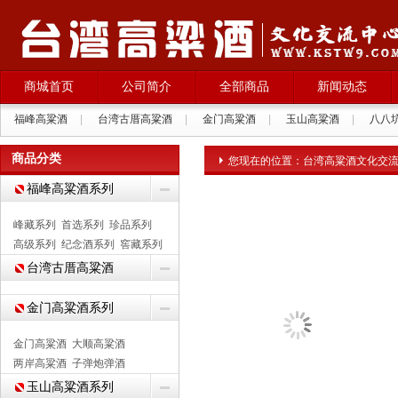
商城首页
公司简介
全部商品
新闻动态
福峰高粱酒
|
台湾古厝高粱酒
|
金门高粱酒
|
玉山高粱酒
|
八八
拉纳葡萄酒
|
商品分类
您现在的位置：
台湾高粱酒文化交
福峰高粱酒系列
峰藏系列
首选系列
珍品系列
高级系列
纪念酒系列
窖藏系列
台湾古厝高粱酒
金门高粱酒系列
金门高粱酒
大顺高粱酒
两岸高粱酒
子弹炮弹酒
玉山高粱酒系列